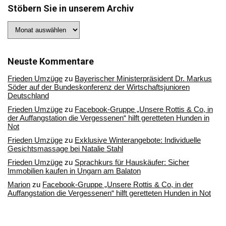
Stöbern Sie in unserem Archiv
Stöbern
Sie
in
unserem
Archiv
Neuste Kommentare
Frieden Umzüge
zu
Bayerischer Ministerpräsident Dr. Markus
Söder auf der Bundeskonferenz der Wirtschaftsjunioren
Deutschland
Frieden Umzüge
zu
Facebook-Gruppe „Unsere Rottis & Co, in
der Auffangstation die Vergessenen“ hilft geretteten Hunden in
Not
Frieden Umzüge
zu
Exklusive Winterangebote: Individuelle
Gesichtsmassage bei Natalie Stahl
Frieden Umzüge
zu
Sprachkurs für Hauskäufer: Sicher
Immobilien kaufen in Ungarn am Balaton
Marion
zu
Facebook-Gruppe „Unsere Rottis & Co, in der
Auffangstation die Vergessenen“ hilft geretteten Hunden in Not