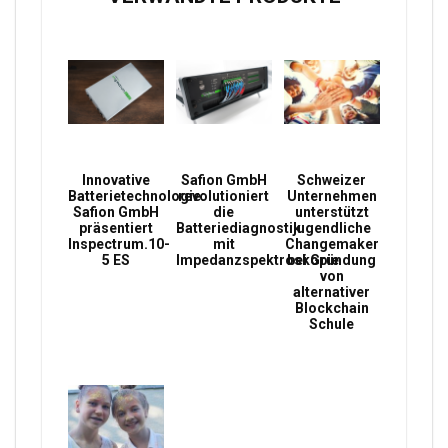
Innovative
Safion GmbH
Schweizer
Batterietechnologie:
revolutioniert
Unternehmen
Safion GmbH
die
unterstützt
präsentiert
Batteriediagnostik
jugendliche
Inspectrum.10-
mit
Changemaker
5 ES
Impedanzspektroskopie
bei Gründung
von
alternativer
Blockchain
Schule