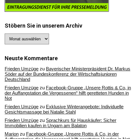
Stöbern Sie in unserem Archiv
Stöbern
Sie
in
unserem
Archiv
Neuste Kommentare
Frieden Umzüge
zu
Bayerischer Ministerpräsident Dr. Markus
Söder auf der Bundeskonferenz der Wirtschaftsjunioren
Deutschland
Frieden Umzüge
zu
Facebook-Gruppe „Unsere Rottis & Co, in
der Auffangstation die Vergessenen“ hilft geretteten Hunden in
Not
Frieden Umzüge
zu
Exklusive Winterangebote: Individuelle
Gesichtsmassage bei Natalie Stahl
Frieden Umzüge
zu
Sprachkurs für Hauskäufer: Sicher
Immobilien kaufen in Ungarn am Balaton
Marion
zu
Facebook-Gruppe „Unsere Rottis & Co, in der