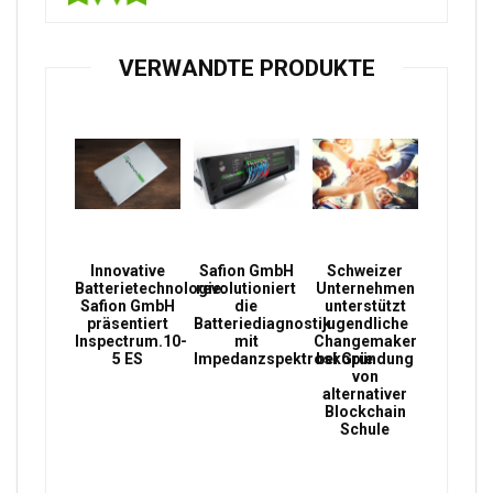
VERWANDTE PRODUKTE
Innovative
Safion GmbH
Schweizer
Batterietechnologie:
revolutioniert
Unternehmen
Safion GmbH
die
unterstützt
präsentiert
Batteriediagnostik
jugendliche
Inspectrum.10-
mit
Changemaker
5 ES
Impedanzspektroskopie
bei Gründung
von
alternativer
Blockchain
Schule