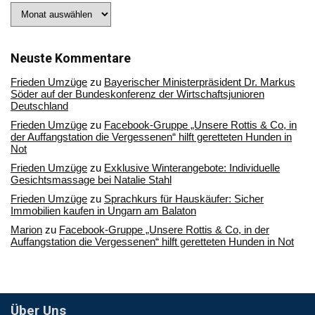
Stöbern
Sie
in
unserem
Archiv
Neuste Kommentare
Frieden Umzüge
zu
Bayerischer Ministerpräsident Dr. Markus
Söder auf der Bundeskonferenz der Wirtschaftsjunioren
Deutschland
Frieden Umzüge
zu
Facebook-Gruppe „Unsere Rottis & Co, in
der Auffangstation die Vergessenen“ hilft geretteten Hunden in
Not
Frieden Umzüge
zu
Exklusive Winterangebote: Individuelle
Gesichtsmassage bei Natalie Stahl
Frieden Umzüge
zu
Sprachkurs für Hauskäufer: Sicher
Immobilien kaufen in Ungarn am Balaton
Marion
zu
Facebook-Gruppe „Unsere Rottis & Co, in der
Auffangstation die Vergessenen“ hilft geretteten Hunden in Not
Über Uns