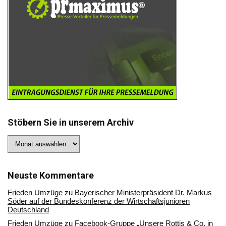
Stöbern Sie in unserem Archiv
Stöbern
Sie
in
unserem
Archiv
Neuste Kommentare
Frieden Umzüge
zu
Bayerischer Ministerpräsident Dr. Markus
Söder auf der Bundeskonferenz der Wirtschaftsjunioren
Deutschland
Frieden Umzüge
zu
Facebook-Gruppe „Unsere Rottis & Co, in