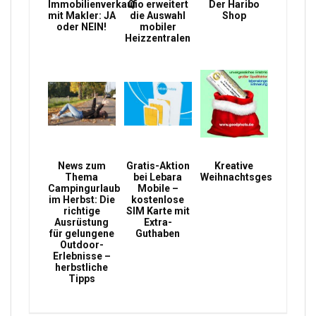
Immobilienverkauf
Qio erweitert
Der Haribo
mit Makler: JA
die Auswahl
Shop
oder NEIN!
mobiler
Heizzentralen
News zum
Gratis-Aktion
Kreative
Thema
bei Lebara
Weihnachtsgeschenke
Campingurlaub
Mobile –
im Herbst: Die
kostenlose
richtige
SIM Karte mit
Ausrüstung
Extra-
für gelungene
Guthaben
Outdoor-
Erlebnisse –
herbstliche
Tipps