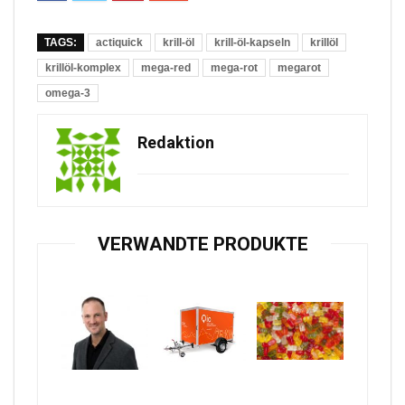
TAGS:
actiquick
krill-öl
krill-öl-kapseln
krillöl
krillöl-komplex
mega-red
mega-rot
megarot
omega-3
Redaktion
VERWANDTE PRODUKTE