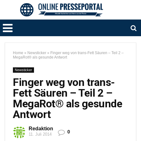
Home
»
Newsticker
»
Finger weg von trans-Fett Säuren – Teil 2 –
MegaRot® als gesunde Antwort
Newsticker
Finger weg von trans-
Fett Säuren – Teil 2 –
MegaRot® als gesunde
Antwort
Redaktion
0
11. Juli 2014