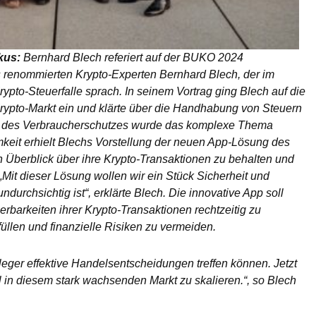
kus:
Bernhard Blech referiert auf der BUKO 2024
s renommierten Krypto-Experten Bernhard Blech, der im
to-Steuerfalle sprach. In seinem Vortrag ging Blech auf die
ypto-Markt ein und klärte über die Handhabung von Steuern
e des Verbraucherschutzes wurde das komplexe Thema
keit erhielt Blechs Vorstellung der neuen App-Lösung des
den Überblick über ihre Krypto-Transaktionen zu behalten und
 „Mit dieser Lösung wollen wir ein Stück Sicherheit und
ndurchsichtig ist“, erklärte Blech. Die innovative App soll
erbarkeiten ihrer Krypto-Transaktionen rechtzeitig zu
füllen und finanzielle Risiken zu vermeiden.
eger effektive Handelsentscheidungen treffen können. Jetzt
 in diesem stark wachsenden Markt zu skalieren.“, so Blech