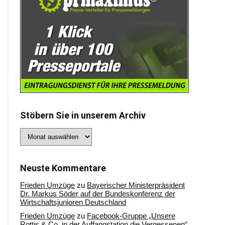
Stöbern Sie in unserem Archiv
Stöbern
Sie
in
unserem
Archiv
Neuste Kommentare
Frieden Umzüge
zu
Bayerischer Ministerpräsident
Dr. Markus Söder auf der Bundeskonferenz der
Wirtschaftsjunioren Deutschland
Frieden Umzüge
zu
Facebook-Gruppe „Unsere
Rottis & Co, in der Auffangstation die Vergessenen“