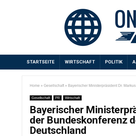
STARTSEITE
WIRTSCHAFT
POLITIK
A
Home
»
Gesellschaft
»
Bayerischer Ministerpräsident Dr. Marku
Gesellschaft
PR
Wirtschaft
Bayerischer Ministerpr
der Bundeskonferenz de
Deutschland