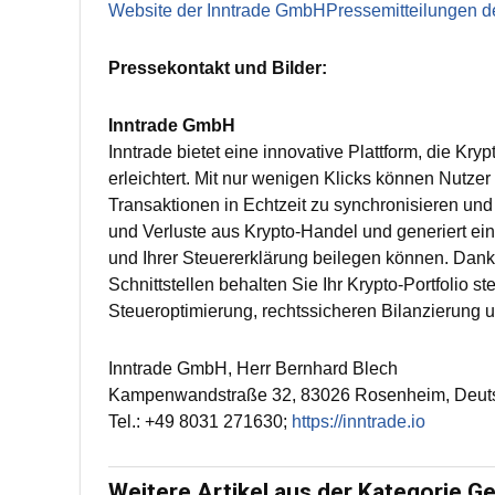
Website der Inntrade GmbH
Pressemitteilungen 
Pressekontakt und Bilder:
Inntrade GmbH
Inntrade bietet eine innovative Plattform, die Kr
erleichtert. Mit nur wenigen Klicks können Nutzer
Transaktionen in Echtzeit zu synchronisieren un
und Verluste aus Krypto-Handel und generiert ei
und Ihrer Steuererklärung beilegen können. Dank 
Schnittstellen behalten Sie Ihr Krypto-Portfolio st
Steueroptimierung, rechtssicheren Bilanzierung un
Inntrade GmbH, Herr Bernhard Blech
Kampenwandstraße 32, 83026 Rosenheim, Deut
Tel.: +49 8031 271630;
https://inntrade.io
Weitere Artikel aus der Kategorie Ge