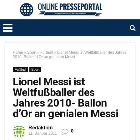
Home
»
Sport
»
Fußball
»
Lionel Messi ist Weltfußballer des Jahres
2010- Ballon d’Or an genialen Messi
Fußball
Sport
Lionel Messi ist
Weltfußballer des
Jahres 2010- Ballon
d’Or an genialen Messi
Redaktion
0
11. Januar 2011