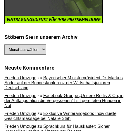
Stöbern Sie in unserem Archiv
Stöbern
Sie
in
unserem
Archiv
Neuste Kommentare
Frieden Umzüge
zu
Bayerischer Ministerpräsident Dr. Markus
Söder auf der Bundeskonferenz der Wirtschaftsjunioren
Deutschland
Frieden Umzüge
zu
Facebook-Gruppe „Unsere Rottis & Co, in
der Auffangstation die Vergessenen“ hilft geretteten Hunden in
Not
Frieden Umzüge
zu
Exklusive Winterangebote: Individuelle
Gesichtsmassage bei Natalie Stahl
Frieden Umzüge
zu
Sprachkurs für Hauskäufer: Sicher