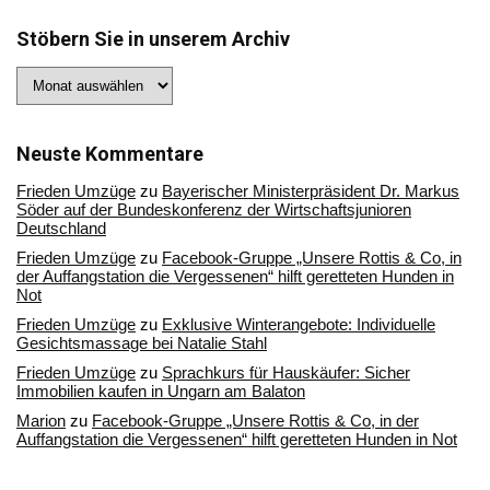
Stöbern Sie in unserem Archiv
Stöbern
Sie
in
unserem
Archiv
Neuste Kommentare
Frieden Umzüge
zu
Bayerischer Ministerpräsident Dr. Markus
Söder auf der Bundeskonferenz der Wirtschaftsjunioren
Deutschland
Frieden Umzüge
zu
Facebook-Gruppe „Unsere Rottis & Co, in
der Auffangstation die Vergessenen“ hilft geretteten Hunden in
Not
Frieden Umzüge
zu
Exklusive Winterangebote: Individuelle
Gesichtsmassage bei Natalie Stahl
Frieden Umzüge
zu
Sprachkurs für Hauskäufer: Sicher
Immobilien kaufen in Ungarn am Balaton
Marion
zu
Facebook-Gruppe „Unsere Rottis & Co, in der
Auffangstation die Vergessenen“ hilft geretteten Hunden in Not