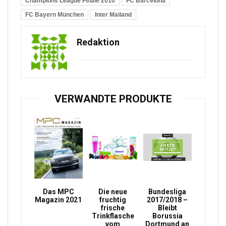
Champions League Finale 2010
FC Barcelona
FC Bayern München
Inter Mailand
Redaktion
VERWANDTE PRODUKTE
Das MPC
Die neue
Bundesliga
Magazin 2021
fruchtig
2017/2018 –
frische
Bleibt
Trinkflasche
Borussia
vom
Dortmund an