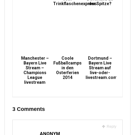
Trinkflaschenexpress
der Spitze?
Manchester –
Coole
Dortmund –
Bayern Live
Fußballcamps
Bayern Live
Stream –
in den
Stream auf
Champions
Osterferien
live-oder-
League
2014
livestream.com
livestream
3 Comments
Reply
ANONYM