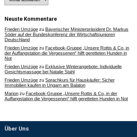
Sie
in
unserem
Archiv
Neuste Kommentare
Frieden Umzüge
zu
Bayerischer Ministerpräsident Dr. Markus
Söder auf der Bundeskonferenz der Wirtschaftsjunioren
Deutschland
Frieden Umzüge
zu
Facebook-Gruppe „Unsere Rottis & Co, in
der Auffangstation die Vergessenen“ hilft geretteten Hunden in
Not
Frieden Umzüge
zu
Exklusive Winterangebote: Individuelle
Gesichtsmassage bei Natalie Stahl
Frieden Umzüge
zu
Sprachkurs für Hauskäufer: Sicher
Immobilien kaufen in Ungarn am Balaton
Marion
zu
Facebook-Gruppe „Unsere Rottis & Co, in der
Auffangstation die Vergessenen“ hilft geretteten Hunden in Not
Über Uns