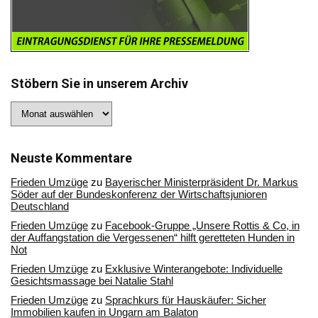
Stöbern Sie in unserem Archiv
Stöbern
Sie
in
unserem
Archiv
Neuste Kommentare
Frieden Umzüge
zu
Bayerischer Ministerpräsident Dr. Markus
Söder auf der Bundeskonferenz der Wirtschaftsjunioren
Deutschland
Frieden Umzüge
zu
Facebook-Gruppe „Unsere Rottis & Co, in
der Auffangstation die Vergessenen“ hilft geretteten Hunden in
Not
Frieden Umzüge
zu
Exklusive Winterangebote: Individuelle
Gesichtsmassage bei Natalie Stahl
Frieden Umzüge
zu
Sprachkurs für Hauskäufer: Sicher
Immobilien kaufen in Ungarn am Balaton