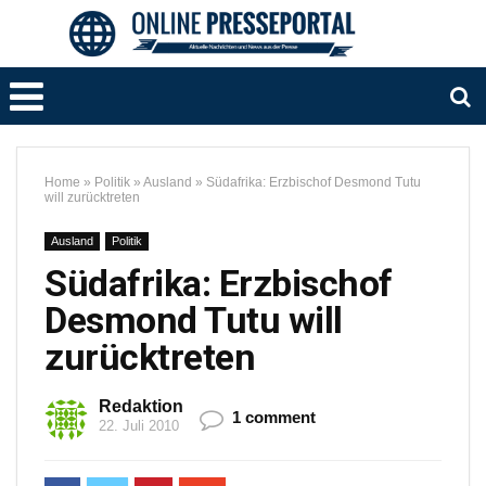
Home
»
Politik
»
Ausland
»
Südafrika: Erzbischof Desmond Tutu
will zurücktreten
Ausland
Politik
Südafrika: Erzbischof
Desmond Tutu will
zurücktreten
Redaktion
1 comment
22. Juli 2010