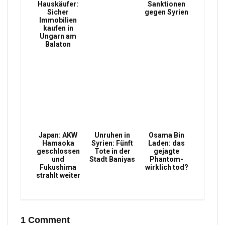
Hauskäufer:
Sanktionen
Sicher
gegen Syrien
Immobilien
kaufen in
Ungarn am
Balaton
Japan: AKW
Unruhen in
Osama Bin
Hamaoka
Syrien: Fünft
Laden: das
geschlossen
Tote in der
gejagte
und
Stadt Baniyas
Phantom-
Fukushima
wirklich tod?
strahlt weiter
1 Comment