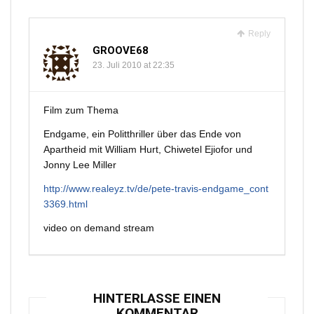
Reply
GROOVE68
23. Juli 2010 at 22:35
Film zum Thema
Endgame, ein Politthriller über das Ende von
Apartheid mit William Hurt, Chiwetel Ejiofor und
Jonny Lee Miller
http://www.realeyz.tv/de/pete-travis-endgame_cont
3369.html
video on demand stream
HINTERLASSE EINEN
KOMMENTAR