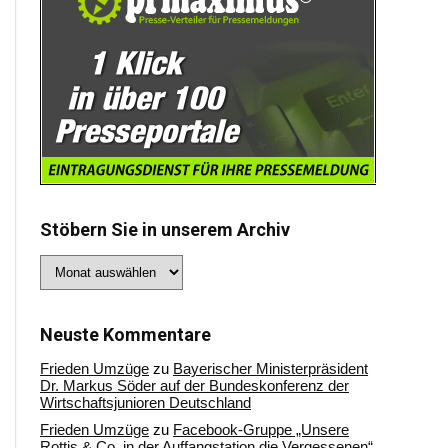
Stöbern Sie in unserem Archiv
Stöbern
Sie
in
unserem
Archiv
Neuste Kommentare
Frieden Umzüge
zu
Bayerischer Ministerpräsident
Dr. Markus Söder auf der Bundeskonferenz der
Wirtschaftsjunioren Deutschland
Frieden Umzüge
zu
Facebook-Gruppe „Unsere
Rottis & Co, in der Auffangstation die Vergessenen“