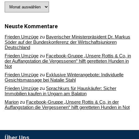
Stöbern
Sie
in
unserem
Archiv
Neuste Kommentare
Frieden Umzüge
zu
Bayerischer Ministerpräsident Dr. Markus
Söder auf der Bundeskonferenz der Wirtschaftsjunioren
Deutschland
Frieden Umzüge
zu
Facebook-Gruppe „Unsere Rottis & Co, in
der Auffangstation die Vergessenen“ hilft geretteten Hunden in
Not
Frieden Umzüge
zu
Exklusive Winterangebote: Individuelle
Gesichtsmassage bei Natalie Stahl
Frieden Umzüge
zu
Sprachkurs für Hauskäufer: Sicher
Immobilien kaufen in Ungarn am Balaton
Marion
zu
Facebook-Gruppe „Unsere Rottis & Co, in der
Auffangstation die Vergessenen“ hilft geretteten Hunden in Not
Über Uns