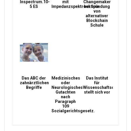
Inspectrum.10-
mit
Changemaker
5 ES
Impedanzspektroskopie
bei Gründung
von
alternativer
Blockchain
Schule
Das ABC der
Medizinisches
Das Institut
zahnärztlichen
oder
für
Begriffe
Neurologisches
Wissenschaftsconsultin
Gutachten
stellt sich vor
nach
Paragraph
109
Sozialgerichtsgesetz.