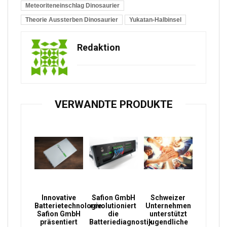
Meteoriteneinschlag Dinosaurier
Theorie Aussterben Dinosaurier
Yukatan-Halbinsel
Redaktion
VERWANDTE PRODUKTE
Innovative
Safion GmbH
Schweizer
Batterietechnologie:
revolutioniert
Unternehmen
Safion GmbH
die
unterstützt
präsentiert
Batteriediagnostik
jugendliche