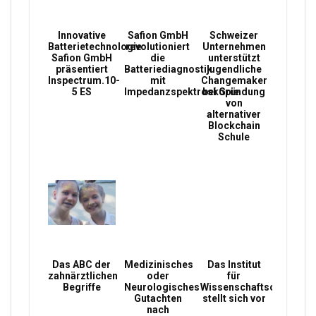
Innovative
Safion GmbH
Schweizer
Batterietechnologie:
revolutioniert
Unternehmen
Safion GmbH
die
unterstützt
präsentiert
Batteriediagnostik
jugendliche
Inspectrum.10-
mit
Changemaker
5 ES
Impedanzspektroskopie
bei Gründung
von
alternativer
Blockchain
Schule
Das ABC der
Medizinisches
Das Institut
zahnärztlichen
oder
für
Begriffe
Neurologisches
Wissenschaftsconsultin
Gutachten
stellt sich vor
nach