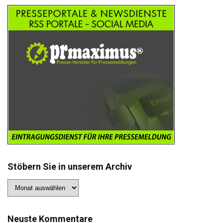
Stöbern Sie in unserem Archiv
Stöbern
Sie
in
unserem
Archiv
Neuste Kommentare