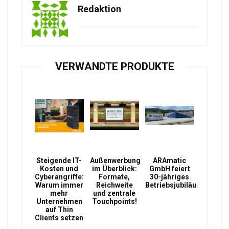
Redaktion
VERWANDTE PRODUKTE
Steigende IT-
Außenwerbung
ARAmatic
Kosten und
im Überblick:
GmbH feiert
Cyberangriffe:
Formate,
30-jähriges
Warum immer
Reichweite
Betriebsjubiläum
mehr
und zentrale
Unternehmen
Touchpoints!
auf Thin
Clients setzen