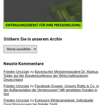
Stöbern Sie in unserem Archiv
Stöbern
Sie
in
unserem
Archiv
Neuste Kommentare
Frieden Umzüge
zu
Bayerischer Ministerpräsident Dr. Markus
Söder auf der Bundeskonferenz der Wirtschaftsjunioren
Deutschland
Frieden Umzüge
zu
Facebook-Gruppe „Unsere Rottis & Co, in
der Auffangstation die Vergessenen“ hilft geretteten Hunden in
Not
Frieden Umzüge
zu
Exklusive Winterangebote: Individuelle
Gesichtsmassage bei Natalie Stahl