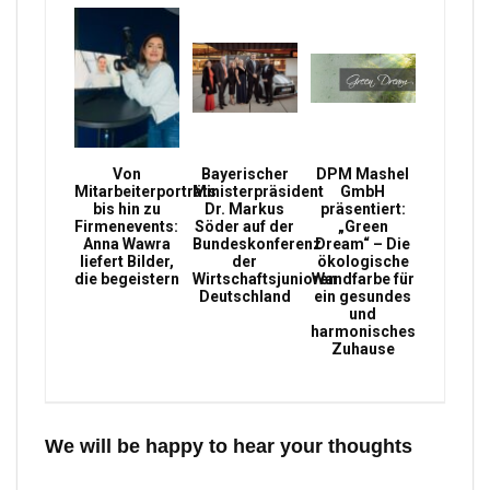
Von
Bayerischer
DPM Mashel
Mitarbeiterporträts
Ministerpräsident
GmbH
bis hin zu
Dr. Markus
präsentiert:
Firmenevents:
Söder auf der
„Green
Anna Wawra
Bundeskonferenz
Dream“ – Die
liefert Bilder,
der
ökologische
die begeistern
Wirtschaftsjunioren
Wandfarbe für
Deutschland
ein gesundes
und
harmonisches
Zuhause
We will be happy to hear your thoughts