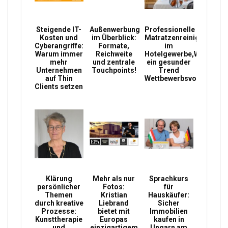
Steigende IT-
Außenwerbung
Professionelle
Kosten und
im Überblick:
Matratzenreinigung,
Cyberangriffe:
Formate,
im
Warum immer
Reichweite
Hotelgewerbe,Warum
mehr
und zentrale
ein gesunder
Unternehmen
Touchpoints!
Trend
auf Thin
Wettbewerbsvorteile
Clients setzen
Klärung
Mehr als nur
Sprachkurs
persönlicher
Fotos:
für
Themen
Kristian
Hauskäufer:
durch kreative
Liebrand
Sicher
Prozesse:
bietet mit
Immobilien
Kunsttherapie
Europas
kaufen in
und
einzigartigem
Ungarn am