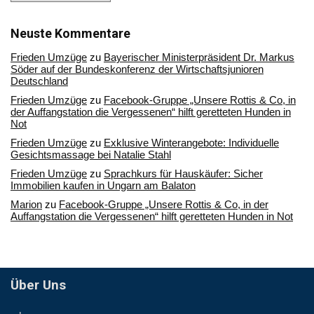
in
unserem
Archiv
Neuste Kommentare
Frieden Umzüge
zu
Bayerischer Ministerpräsident Dr. Markus
Söder auf der Bundeskonferenz der Wirtschaftsjunioren
Deutschland
Frieden Umzüge
zu
Facebook-Gruppe „Unsere Rottis & Co, in
der Auffangstation die Vergessenen“ hilft geretteten Hunden in
Not
Frieden Umzüge
zu
Exklusive Winterangebote: Individuelle
Gesichtsmassage bei Natalie Stahl
Frieden Umzüge
zu
Sprachkurs für Hauskäufer: Sicher
Immobilien kaufen in Ungarn am Balaton
Marion
zu
Facebook-Gruppe „Unsere Rottis & Co, in der
Auffangstation die Vergessenen“ hilft geretteten Hunden in Not
Über Uns