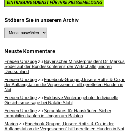
Stöbern Sie in unserem Archiv
Stöbern
Sie
in
unserem
Archiv
Neuste Kommentare
Frieden Umzüge
zu
Bayerischer Ministerpräsident Dr. Markus
Söder auf der Bundeskonferenz der Wirtschaftsjunioren
Deutschland
Frieden Umzüge
zu
Facebook-Gruppe „Unsere Rottis & Co, in
der Auffangstation die Vergessenen“ hilft geretteten Hunden in
Not
Frieden Umzüge
zu
Exklusive Winterangebote: Individuelle
Gesichtsmassage bei Natalie Stahl
Frieden Umzüge
zu
Sprachkurs für Hauskäufer: Sicher
Immobilien kaufen in Ungarn am Balaton
Marion
zu
Facebook-Gruppe „Unsere Rottis & Co, in der
Auffangstation die Vergessenen“ hilft geretteten Hunden in Not