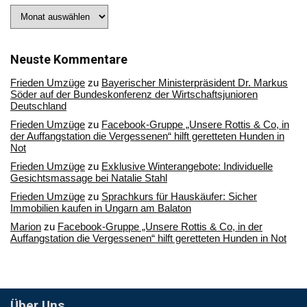
Stöbern
Sie
in
unserem
Archiv
Neuste Kommentare
Frieden Umzüge
zu
Bayerischer Ministerpräsident Dr. Markus
Söder auf der Bundeskonferenz der Wirtschaftsjunioren
Deutschland
Frieden Umzüge
zu
Facebook-Gruppe „Unsere Rottis & Co, in
der Auffangstation die Vergessenen“ hilft geretteten Hunden in
Not
Frieden Umzüge
zu
Exklusive Winterangebote: Individuelle
Gesichtsmassage bei Natalie Stahl
Frieden Umzüge
zu
Sprachkurs für Hauskäufer: Sicher
Immobilien kaufen in Ungarn am Balaton
Marion
zu
Facebook-Gruppe „Unsere Rottis & Co, in der
Auffangstation die Vergessenen“ hilft geretteten Hunden in Not
Über Uns