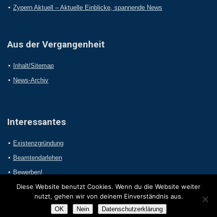
Zypern Aktuell – Aktuelle Einblicke, spannende News
Aus der Vergangenheit
Inhalt/Sitemap
News-Archiv
Interessantes
Existenzgründung
Beamtendarlehen
Bewerben!
Diese Website benutzt Cookies. Wenn du die Website weiter
nutzt, gehen wir von deinem Einverständnis aus.
OK
Nein
Datenschutzerklärung
2017 Online-Presseportal.com. Alle Rechte vorbehalten.