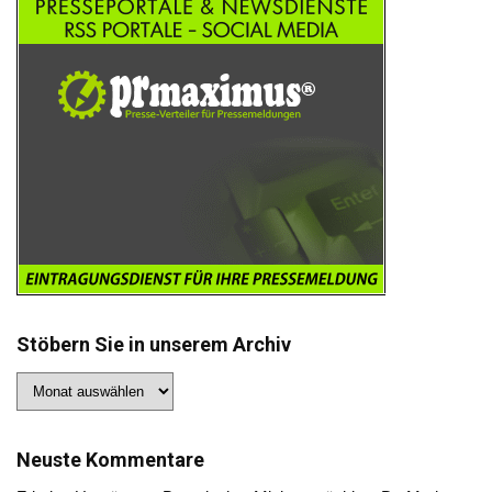
Stöbern Sie in unserem Archiv
Stöbern
Sie
in
unserem
Archiv
Neuste Kommentare