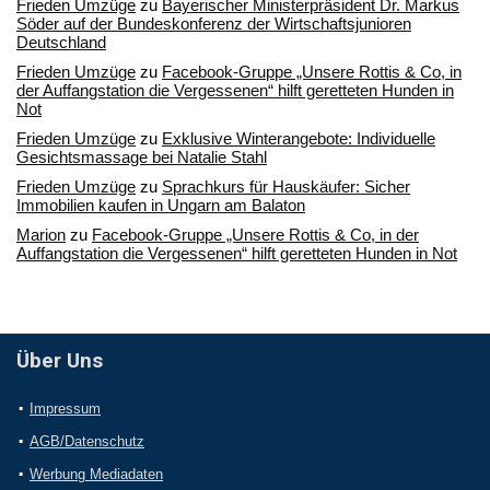
Frieden Umzüge
zu
Bayerischer Ministerpräsident Dr. Markus
Söder auf der Bundeskonferenz der Wirtschaftsjunioren
Deutschland
Frieden Umzüge
zu
Facebook-Gruppe „Unsere Rottis & Co, in
der Auffangstation die Vergessenen“ hilft geretteten Hunden in
Not
Frieden Umzüge
zu
Exklusive Winterangebote: Individuelle
Gesichtsmassage bei Natalie Stahl
Frieden Umzüge
zu
Sprachkurs für Hauskäufer: Sicher
Immobilien kaufen in Ungarn am Balaton
Marion
zu
Facebook-Gruppe „Unsere Rottis & Co, in der
Auffangstation die Vergessenen“ hilft geretteten Hunden in Not
Über Uns
Impressum
AGB/Datenschutz
Werbung Mediadaten