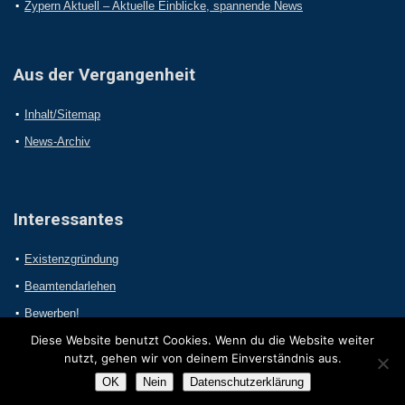
Zypern Aktuell – Aktuelle Einblicke, spannende News
Aus der Vergangenheit
Inhalt/Sitemap
News-Archiv
Interessantes
Existenzgründung
Beamtendarlehen
Bewerben!
Diese Website benutzt Cookies. Wenn du die Website weiter
nutzt, gehen wir von deinem Einverständnis aus.
OK
Nein
Datenschutzerklärung
2017 Online-Presseportal.com. Alle Rechte vorbehalten.