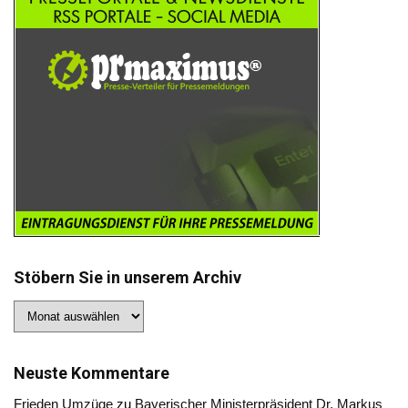
Stöbern Sie in unserem Archiv
Stöbern
Sie
in
unserem
Archiv
Neuste Kommentare
Frieden Umzüge
zu
Bayerischer Ministerpräsident Dr. Markus