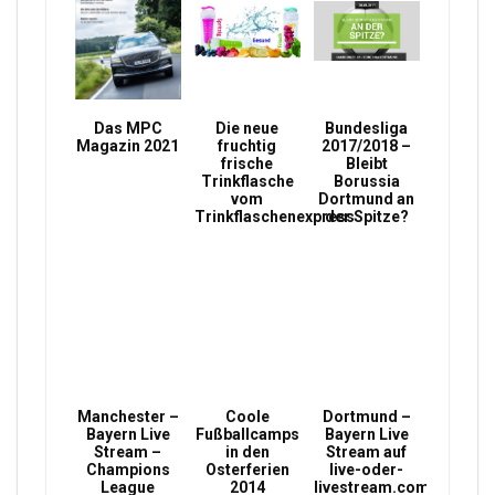
Das MPC
Die neue
Bundesliga
Magazin 2021
fruchtig
2017/2018 –
frische
Bleibt
Trinkflasche
Borussia
vom
Dortmund an
Trinkflaschenexpress
der Spitze?
Manchester –
Coole
Dortmund –
Bayern Live
Fußballcamps
Bayern Live
Stream –
in den
Stream auf
Champions
Osterferien
live-oder-
League
2014
livestream.com