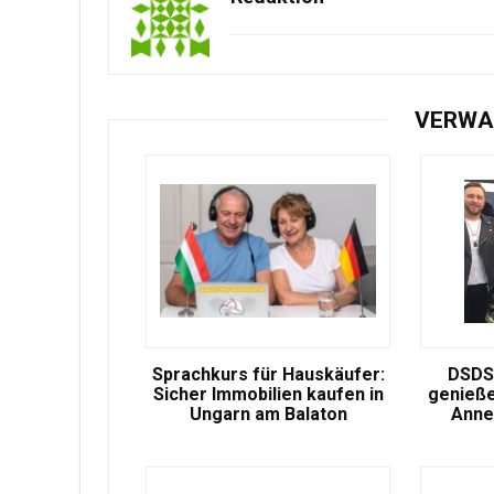
VERWA
Sprachkurs für Hauskäufer:
DSDS
Sicher Immobilien kaufen in
genieße
Ungarn am Balaton
Anne