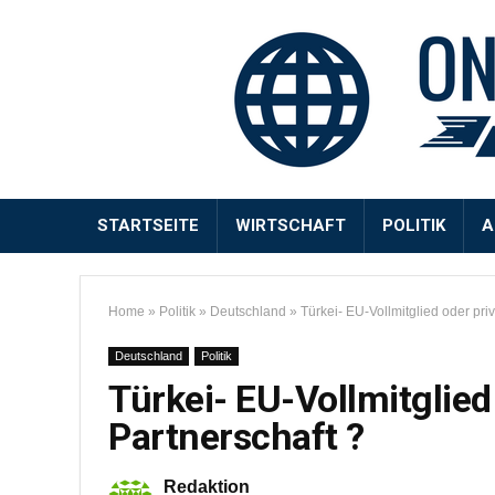
STARTSEITE
WIRTSCHAFT
POLITIK
A
Home
»
Politik
»
Deutschland
»
Türkei- EU-Vollmitglied oder priv
Deutschland
Politik
Türkei- EU-Vollmitglied 
Partnerschaft ?
Redaktion