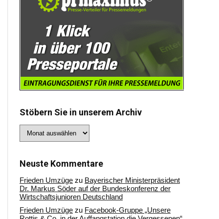
Stöbern Sie in unserem Archiv
Stöbern
Sie
in
unserem
Archiv
Neuste Kommentare
Frieden Umzüge
zu
Bayerischer Ministerpräsident
Dr. Markus Söder auf der Bundeskonferenz der
Wirtschaftsjunioren Deutschland
Frieden Umzüge
zu
Facebook-Gruppe „Unsere
Rottis & Co, in der Auffangstation die Vergessenen“