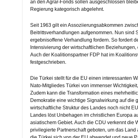
an den Agrar-Fonds sollen ausgeschlossen bleiben
Regierung kategorisch abgelehnt.
Seit 1963 gilt ein Assoziierungsabkommen zwische
Beitrittsverhandlungen aufgenommen. Nun sind S
ergebnisoffene Verhandlung fordern. So fordert d
Intensivierung der wirtschaftlichen Beziehungen, 
Auch der Koalitionspartner FDP hat im Koalitions
festgeschrieben.
Die Türkei stellt für die EU einen interessanten
Nato-Mitgliedes Türkei von immenser Wichtigkeit,
Zudem kann die Transformation eines mehrheitlic
Demokratie eine wichtige Signalwirkung auf die g
wirtschaftliche Struktur des Landes noch nicht 
Landes löst Unbehagen im christlichen Europa aus
asiatischem Gebiet. Auch die CDU verkennt die Wi
privilegierte Partnerschaft geboten, um das Lan
die Türkei sich von der EU abwendet und neue Pa