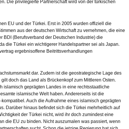
. Die privilegierte Partnerschaft wird von der türkischen
n EU und der Türkei. Erst in 2005 wurden offiziell die
timmen aus der deutschen Wirtschaft zu vernehmen, die eine
er BDI (Berufsverband der Deutschen Industrie) die
da die Türkei ein wichtigerer Handelspartner sei als Japan.
vertrag ergebnisoffene Beitrittsverhandlungen
 Wachstumsmarkt dar. Zudem ist die geostrategische Lage des
 gilt doch das Land als Brückenkopf zum Mittleren Osten.
h islamisch geprägten Landes in eine rechtsstaatliche
esamte islamische Welt haben. Andererseits ist die
EU-kompatibel. Auch die Aufnahme eines islamisch geprägten
. Darüber hinaus befindet sich die Türkei mehrheitlich auf
chtigkeit der Türkei nicht, wird ihr doch zumindest eine
d an die EU zu binden. Nicht auszumalen was passiert, wenn
rtnerschaften sucht. Schon die jetzige Regierung hat sich