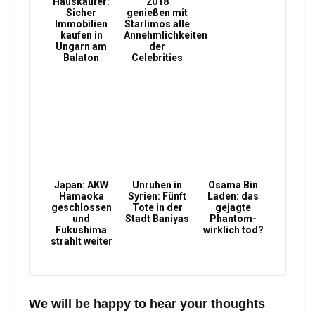
Hauskäufer:
2018
Sicher
genießen mit
Immobilien
Starlimos alle
kaufen in
Annehmlichkeiten
Ungarn am
der
Balaton
Celebrities
Japan: AKW
Unruhen in
Osama Bin
Hamaoka
Syrien: Fünft
Laden: das
geschlossen
Tote in der
gejagte
und
Stadt Baniyas
Phantom-
Fukushima
wirklich tod?
strahlt weiter
We will be happy to hear your thoughts