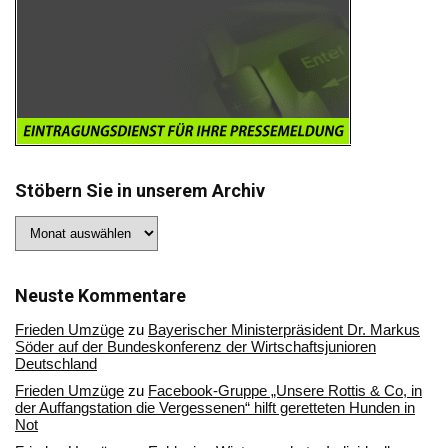
Stöbern Sie in unserem Archiv
Stöbern
Sie
in
unserem
Archiv
Neuste Kommentare
Frieden Umzüge
zu
Bayerischer Ministerpräsident Dr. Markus
Söder auf der Bundeskonferenz der Wirtschaftsjunioren
Deutschland
Frieden Umzüge
zu
Facebook-Gruppe „Unsere Rottis & Co, in
der Auffangstation die Vergessenen“ hilft geretteten Hunden in
Not