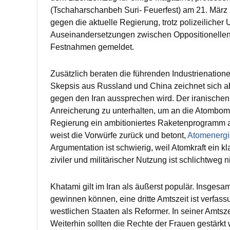
(Tschaharschanbeh Suri- Feuerfest) am 21. Mär
gegen die aktuelle Regierung, trotz polizeiliche
Auseinandersetzungen zwischen Oppositionellen 
Festnahmen gemeldet.
Zusätzlich beraten die führenden Industrienation
Skepsis aus Russland und China zeichnet sich ab
gegen den Iran aussprechen wird. Der iranischen
Anreicherung zu unterhalten, um an die Atombomb
Regierung ein ambitioniertes Raketenprogramm au
weist die Vorwürfe zurück und betont,
Atomenergie
Argumentation ist schwierig, weil Atomkraft ein k
ziviler und militärischer Nutzung ist schlichtweg n
Khatami gilt im Iran als äußerst populär. Insgesa
gewinnen können, eine dritte Amtszeit ist verfas
westlichen Staaten als Reformer. In seiner Amtsze
Weiterhin sollten die Rechte der Frauen gestärkt