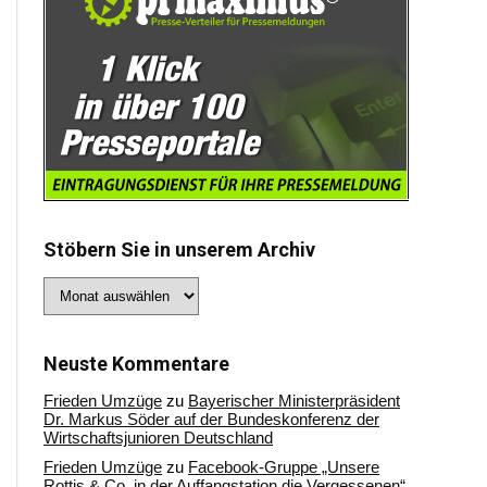
Stöbern Sie in unserem Archiv
Stöbern
Sie
in
unserem
Archiv
Neuste Kommentare
Frieden Umzüge
zu
Bayerischer Ministerpräsident
Dr. Markus Söder auf der Bundeskonferenz der
Wirtschaftsjunioren Deutschland
Frieden Umzüge
zu
Facebook-Gruppe „Unsere
Rottis & Co, in der Auffangstation die Vergessenen“