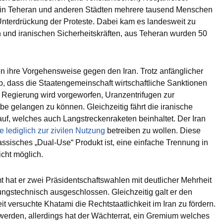
z in Teheran und anderen Städten mehrere tausend Menschen
r Unterdrückung der Proteste. Dabei kam es landesweit zu
und iranischen Sicherheitskräften, aus Teheran wurden 50
en ihre Vorgehensweise gegen den Iran. Trotz anfänglicher
, dass die Staatengemeinschaft wirtschaftliche Sanktionen
 Regierung wird vorgeworfen, Uranzentrifugen zur
e gelangen zu können. Gleichzeitig fährt die iranische
f, welches auch Langstreckenraketen beinhaltet. Der Iran
 lediglich zur zivilen Nutzung
betreiben zu wollen. Diese
lassisches „Dual-Use“ Produkt ist, eine einfache Trennung in
icht möglich.
mt hat er zwei Präsidentschaftswahlen mit deutlicher Mehrheit
sungstechnisch ausgeschlossen. Gleichzeitig galt er den
it versuchte Khatami die Rechtstaatlichkeit im Iran zu fördern.
 werden, allerdings hat der Wächterrat, ein Gremium welches