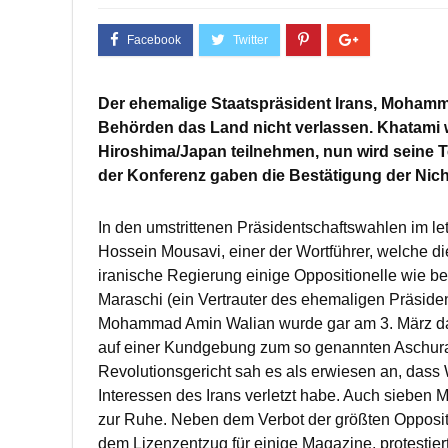
Der ehemalige Staatspräsident Irans, Mohamm
Behörden das Land nicht verlassen. Khatami w
Hiroshima/Japan teilnehmen, nun wird seine T
der Konferenz gaben die Bestätigung der Nich
In den umstrittenen Präsidentschaftswahlen im l
Hossein Mousavi, einer der Wortführer, welche die 
iranische Regierung einige Oppositionelle wie 
Maraschi (ein Vertrauter des ehemaligen Präside
Mohammad Amin Walian wurde gar am 3. März da
auf einer Kundgebung zum so genannten Aschura-F
Revolutionsgericht sah es als erwiesen an, dass W
Interessen des Irans verletzt habe. Auch sieben
zur Ruhe. Neben dem Verbot der größten Opposit
dem Lizenzentzug für einige Magazine, protestier