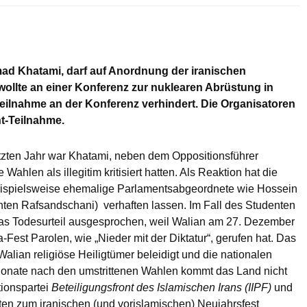
ad Khatami, darf auf Anordnung der iranischen
ollte an einer Konferenz zur nuklearen Abrüstung in
eilnahme an der Konferenz verhindert. Die Organisatoren
t-Teilnahme.
etzten Jahr war Khatami, neben dem Oppositionsführer
Wahlen als illegitim kritisiert hatten. Als Reaktion hat die
beispielsweise ehemalige Parlamentsabgeordnete wie Hossein
nten Rafsandschani) verhaften lassen. Im Fall des Studenten
s Todesurteil ausgesprochen, weil Walian am 27. Dezember
est Parolen, wie „Nieder mit der Diktatur“, gerufen hat. Das
alian religiöse Heiligtümer beleidigt und die nationalen
 Monate nach den umstrittenen Wahlen kommt das Land nicht
ionspartei
Beteiligungsfront des Islamischen Irans (IIPF)
und
ten zum iranischen (und vorislamischen) Neujahrsfest