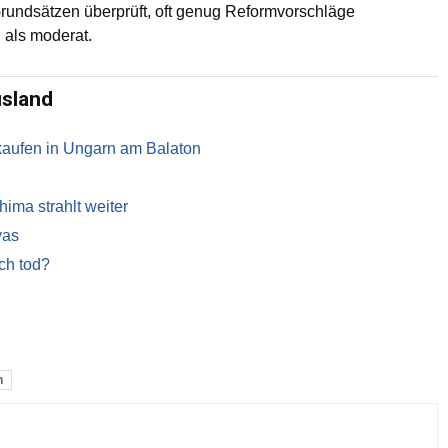
rundsätzen überprüft, oft genug Reformvorschläge
i als moderat.
usland
kaufen in Ungarn am Balaton
ma strahlt weiter
yas
ch tod?
n