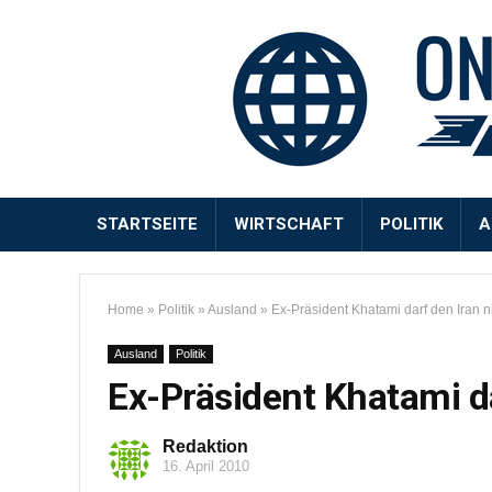
STARTSEITE
WIRTSCHAFT
POLITIK
A
Home
»
Politik
»
Ausland
»
Ex-Präsident Khatami darf den Iran n
Ausland
Politik
Ex-Präsident Khatami da
Redaktion
16. April 2010