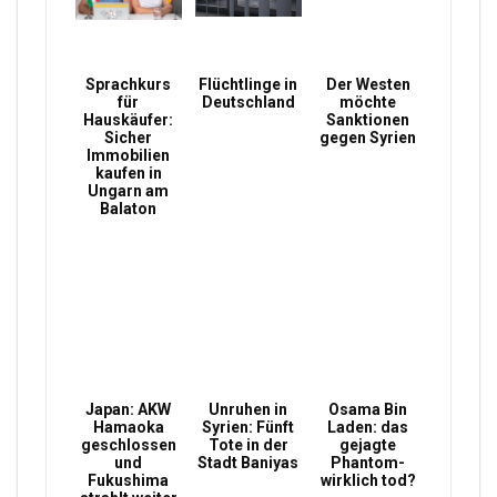
Sprachkurs
Flüchtlinge in
Der Westen
für
Deutschland
möchte
Hauskäufer:
Sanktionen
Sicher
gegen Syrien
Immobilien
kaufen in
Ungarn am
Balaton
Japan: AKW
Unruhen in
Osama Bin
Hamaoka
Syrien: Fünft
Laden: das
geschlossen
Tote in der
gejagte
und
Stadt Baniyas
Phantom-
Fukushima
wirklich tod?