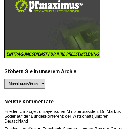
Stöbern Sie in unserem Archiv
Stöbern
Sie
in
unserem
Archiv
Neuste Kommentare
Frieden Umzüge
zu
Bayerischer Ministerpräsident Dr. Markus
Söder auf der Bundeskonferenz der Wirtschaftsjunioren
Deutschland
Frieden Umzüge
zu
Facebook-Gruppe „Unsere Rottis & Co, in