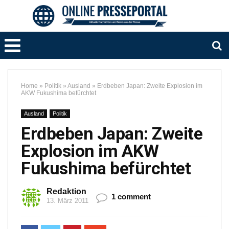
Home
»
Politik
»
Ausland
»
Erdbeben Japan: Zweite Explosion im
AKW Fukushima befürchtet
Ausland
Politik
Erdbeben Japan: Zweite
Explosion im AKW
Fukushima befürchtet
Redaktion
1 comment
13. März 2011