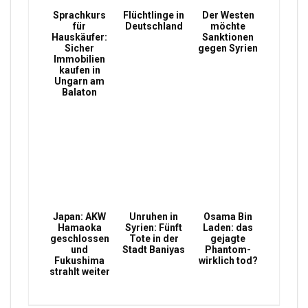
Sprachkurs
Flüchtlinge in
Der Westen
für
Deutschland
möchte
Hauskäufer:
Sanktionen
Sicher
gegen Syrien
Immobilien
kaufen in
Ungarn am
Balaton
Japan: AKW
Unruhen in
Osama Bin
Hamaoka
Syrien: Fünft
Laden: das
geschlossen
Tote in der
gejagte
und
Stadt Baniyas
Phantom-
Fukushima
wirklich tod?
strahlt weiter