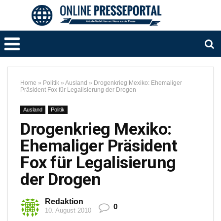
Home
»
Politik
»
Ausland
»
Drogenkrieg Mexiko: Ehemaliger
Präsident Fox für Legalisierung der Drogen
Ausland
Politik
Drogenkrieg Mexiko:
Ehemaliger Präsident
Fox für Legalisierung
der Drogen
Redaktion
0
10. August 2010