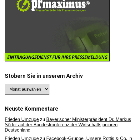
Stöbern Sie in unserem Archiv
Stöbern
Sie
in
unserem
Archiv
Neuste Kommentare
Frieden Umzüge
zu
Bayerischer Ministerpräsident Dr. Markus
Söder auf der Bundeskonferenz der Wirtschaftsjunioren
Deutschland
Frieden Umzüge
zu
Facebook-Gruppe „Unsere Rottis & Co, in