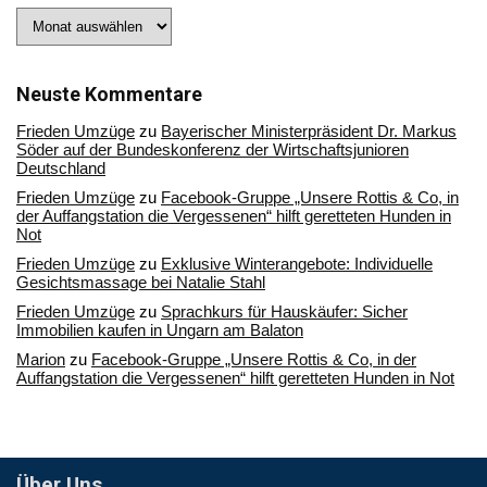
Stöbern
Sie
in
unserem
Archiv
Neuste Kommentare
Frieden Umzüge
zu
Bayerischer Ministerpräsident Dr. Markus
Söder auf der Bundeskonferenz der Wirtschaftsjunioren
Deutschland
Frieden Umzüge
zu
Facebook-Gruppe „Unsere Rottis & Co, in
der Auffangstation die Vergessenen“ hilft geretteten Hunden in
Not
Frieden Umzüge
zu
Exklusive Winterangebote: Individuelle
Gesichtsmassage bei Natalie Stahl
Frieden Umzüge
zu
Sprachkurs für Hauskäufer: Sicher
Immobilien kaufen in Ungarn am Balaton
Marion
zu
Facebook-Gruppe „Unsere Rottis & Co, in der
Auffangstation die Vergessenen“ hilft geretteten Hunden in Not
Über Uns