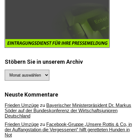
Stöbern Sie in unserem Archiv
Stöbern
Sie
in
unserem
Archiv
Neuste Kommentare
Frieden Umzüge
zu
Bayerischer Ministerpräsident Dr. Markus
Söder auf der Bundeskonferenz der Wirtschaftsjunioren
Deutschland
Frieden Umzüge
zu
Facebook-Gruppe „Unsere Rottis & Co, in
der Auffangstation die Vergessenen“ hilft geretteten Hunden in
Not