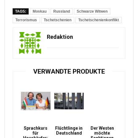
TAGS:
Moskau
Russland
Schwarze Witwen
Terrorismus
Tschetschenien
Tschetschenienkonflikt
Redaktion
VERWANDTE PRODUKTE
Sprachkurs
Flüchtlinge in
Der Westen
für
Deutschland
möchte