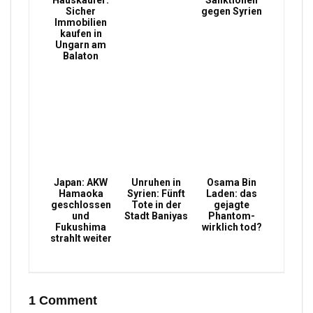
Hauskäufer:
Sanktionen
Sicher
gegen Syrien
Immobilien
kaufen in
Ungarn am
Balaton
Japan: AKW
Unruhen in
Osama Bin
Hamaoka
Syrien: Fünft
Laden: das
geschlossen
Tote in der
gejagte
und
Stadt Baniyas
Phantom-
Fukushima
wirklich tod?
strahlt weiter
1 Comment