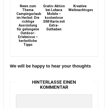
News zum
Gratis-Aktion
Kreative
Thema
bei Lebara
Weihnachtsgeschenke
Campingurlaub
Mobile –
im Herbst: Die
kostenlose
richtige
SIM Karte mit
Ausrüstung
Extra-
für gelungene
Guthaben
Outdoor-
Erlebnisse –
herbstliche
Tipps
We will be happy to hear your thoughts
HINTERLASSE EINEN
KOMMENTAR