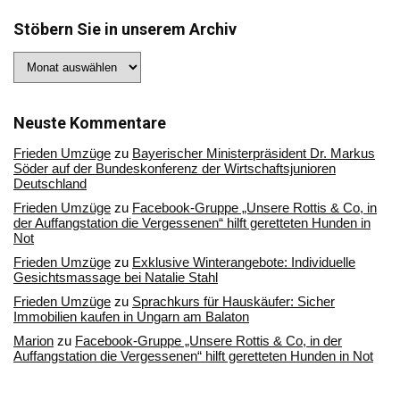
Stöbern Sie in unserem Archiv
Stöbern
Sie
in
unserem
Archiv
Neuste Kommentare
Frieden Umzüge
zu
Bayerischer Ministerpräsident Dr. Markus
Söder auf der Bundeskonferenz der Wirtschaftsjunioren
Deutschland
Frieden Umzüge
zu
Facebook-Gruppe „Unsere Rottis & Co, in
der Auffangstation die Vergessenen“ hilft geretteten Hunden in
Not
Frieden Umzüge
zu
Exklusive Winterangebote: Individuelle
Gesichtsmassage bei Natalie Stahl
Frieden Umzüge
zu
Sprachkurs für Hauskäufer: Sicher
Immobilien kaufen in Ungarn am Balaton
Marion
zu
Facebook-Gruppe „Unsere Rottis & Co, in der
Auffangstation die Vergessenen“ hilft geretteten Hunden in Not