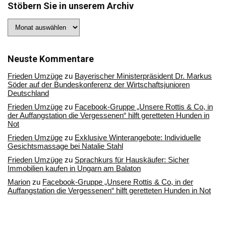
Stöbern Sie in unserem Archiv
Stöbern
Sie
in
unserem
Archiv
Neuste Kommentare
Frieden Umzüge
zu
Bayerischer Ministerpräsident Dr. Markus
Söder auf der Bundeskonferenz der Wirtschaftsjunioren
Deutschland
Frieden Umzüge
zu
Facebook-Gruppe „Unsere Rottis & Co, in
der Auffangstation die Vergessenen“ hilft geretteten Hunden in
Not
Frieden Umzüge
zu
Exklusive Winterangebote: Individuelle
Gesichtsmassage bei Natalie Stahl
Frieden Umzüge
zu
Sprachkurs für Hauskäufer: Sicher
Immobilien kaufen in Ungarn am Balaton
Marion
zu
Facebook-Gruppe „Unsere Rottis & Co, in der
Auffangstation die Vergessenen“ hilft geretteten Hunden in Not