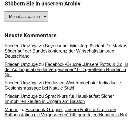
Stöbern Sie in unserem Archiv
Stöbern
Sie
in
unserem
Archiv
Neuste Kommentare
Frieden Umzüge
zu
Bayerischer Ministerpräsident Dr. Markus
Söder auf der Bundeskonferenz der Wirtschaftsjunioren
Deutschland
Frieden Umzüge
zu
Facebook-Gruppe „Unsere Rottis & Co, in
der Auffangstation die Vergessenen“ hilft geretteten Hunden in
Not
Frieden Umzüge
zu
Exklusive Winterangebote: Individuelle
Gesichtsmassage bei Natalie Stahl
Frieden Umzüge
zu
Sprachkurs für Hauskäufer: Sicher
Immobilien kaufen in Ungarn am Balaton
Marion
zu
Facebook-Gruppe „Unsere Rottis & Co, in der
Auffangstation die Vergessenen“ hilft geretteten Hunden in Not