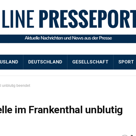
USLAND
DEUTSCHLAND
GESELLSCHAFT
SPORT
l unblutig beendet
lle im Frankenthal unblutig