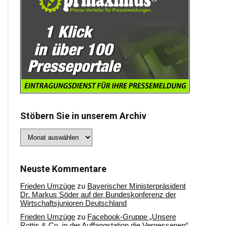
Stöbern Sie in unserem Archiv
Stöbern
Sie
in
unserem
Archiv
Neuste Kommentare
Frieden Umzüge
zu
Bayerischer Ministerpräsident
Dr. Markus Söder auf der Bundeskonferenz der
Wirtschaftsjunioren Deutschland
Frieden Umzüge
zu
Facebook-Gruppe „Unsere
Rottis & Co, in der Auffangstation die Vergessenen“