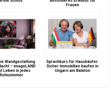
Brele Scholz
besonderes Erlebnis für
Frauen
e Wandgestaltung
Sprachkurs für Hauskäufer:
dacht – imageLAND
Sicher Immobilien kaufen in
gt Leben in jedes
Ungarn am Balaton
Wohnzimmer