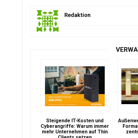
Redaktion
VERWA
Steigende IT-Kosten und
Außenwe
Cyberangriffe: Warum immer
Format
mehr Unternehmen auf Thin
zent
Clients setzen