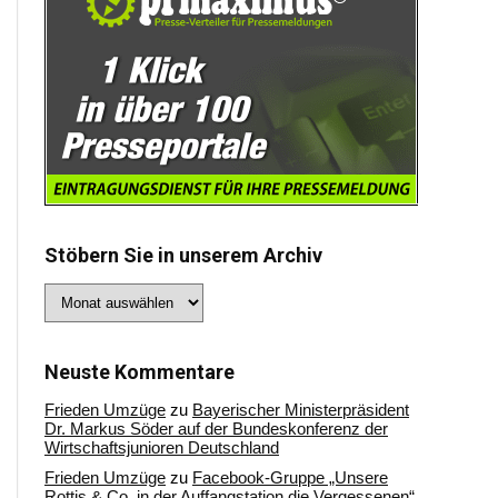
Stöbern Sie in unserem Archiv
Stöbern
Sie
in
unserem
Archiv
Neuste Kommentare
Frieden Umzüge
zu
Bayerischer Ministerpräsident
Dr. Markus Söder auf der Bundeskonferenz der
Wirtschaftsjunioren Deutschland
Frieden Umzüge
zu
Facebook-Gruppe „Unsere
Rottis & Co, in der Auffangstation die Vergessenen“