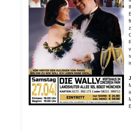
I
E
f
z
G
R
v
s
i
J
M
i
M
E