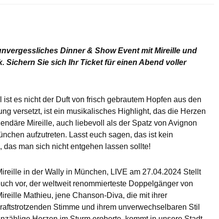
unvergessliches Dinner & Show Event mit Mireille und
 Sichern Sie sich Ihr Ticket für einen Abend voller
l ist es nicht der Duft von frisch gebrautem Hopfen aus den
gung versetzt, ist ein musikalisches Highlight, das die Herzen
endäre Mireille, auch liebevoll als der Spatz von Avignon
München aufzutreten. Lasst euch sagen, das ist kein
, das man sich nicht entgehen lassen sollte!
ireille in der Wally in München, LIVE am 27.04.2024 Stellt
uch vor, der weltweit renommierteste Doppelgänger von
ireille Mathieu, jene Chanson-Diva, die mit ihrer
raftstrotzenden Stimme und ihrem unverwechselbaren Stil
nzählige Herzen im Sturm eroberte, kommt in unsere Stadt.