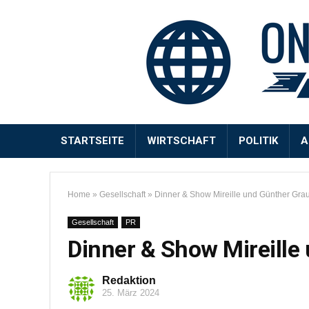
STARTSEITE
WIRTSCHAFT
POLITIK
A
Home
»
Gesellschaft
»
Dinner & Show Mireille und Günther Gra
Gesellschaft
PR
Dinner & Show Mireille
Redaktion
25. März 2024