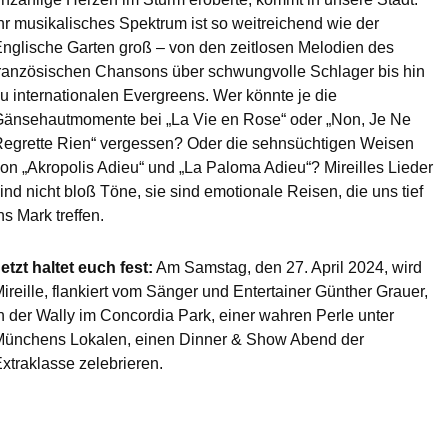
hr musikalisches Spektrum ist so weitreichend wie der
nglische Garten groß – von den zeitlosen Melodien des
ranzösischen Chansons über schwungvolle Schlager bis hin
u internationalen Evergreens. Wer könnte je die
änsehautmomente bei „La Vie en Rose“ oder „Non, Je Ne
egrette Rien“ vergessen? Oder die sehnsüchtigen Weisen
on „Akropolis Adieu“ und „La Paloma Adieu“? Mireilles Lieder
ind nicht bloß Töne, sie sind emotionale Reisen, die uns tief
ns Mark treffen.
etzt haltet euch fest:
Am Samstag, den 27. April 2024, wird
ireille, flankiert vom Sänger und Entertainer Günther Grauer,
n der Wally im Concordia Park, einer wahren Perle unter
ünchens Lokalen, einen Dinner & Show Abend der
xtraklasse zelebrieren.