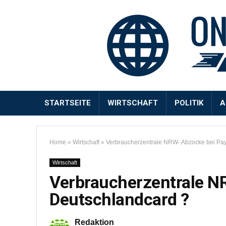
STARTSEITE
WIRTSCHAFT
POLITIK
A
Home
»
Wirtschaft
»
Verbraucherzentrale NRW- Abzocke bei Pa
Wirtschaft
Verbraucherzentrale N
Deutschlandcard ?
Redaktion