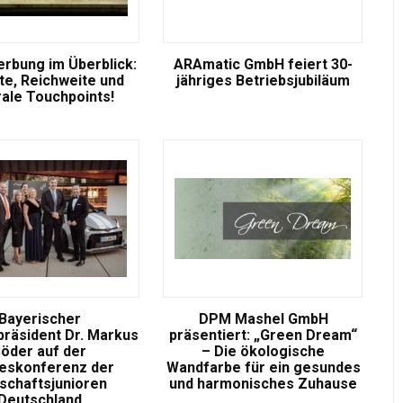
rbung im Überblick:
ARAmatic GmbH feiert 30-
e, Reichweite und
jähriges Betriebsjubiläum
rale Touchpoints!
Bayerischer
DPM Mashel GmbH
präsident Dr. Markus
präsentiert: „Green Dream“
öder auf der
– Die ökologische
eskonferenz der
Wandfarbe für ein gesundes
tschaftsjunioren
und harmonisches Zuhause
Deutschland