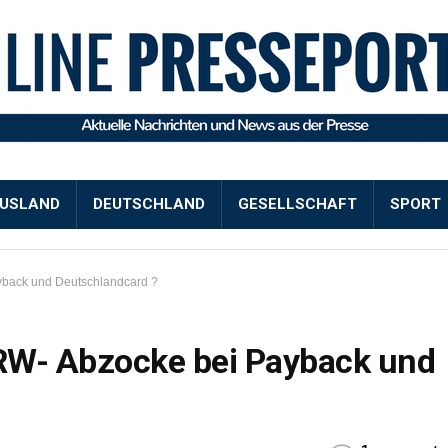
USLAND
DEUTSCHLAND
GESELLSCHAFT
SPORT
yback und Deutschlandcard ?
RW- Abzocke bei Payback und