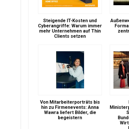
Steigende IT-Kosten und
Außenwe
Cyberangriffe: Warum immer
Format
mehr Unternehmen auf Thin
zent
Clients setzen
Von Mitarbeiterporträts bis
hin zu Firmenevents: Anna
Minister
Wawra liefert Bilder, die
S
begeistern
Bund
Wir