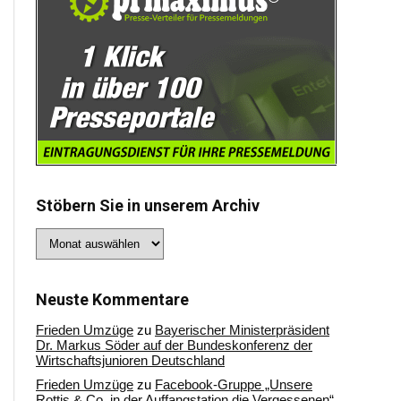
Stöbern Sie in unserem Archiv
Stöbern
Sie
in
unserem
Archiv
Neuste Kommentare
Frieden Umzüge
zu
Bayerischer Ministerpräsident
Dr. Markus Söder auf der Bundeskonferenz der
Wirtschaftsjunioren Deutschland
Frieden Umzüge
zu
Facebook-Gruppe „Unsere
Rottis & Co, in der Auffangstation die Vergessenen“