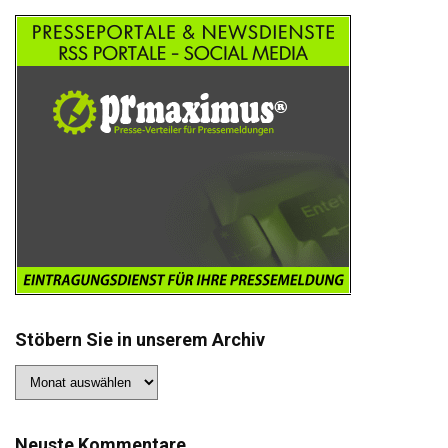
Stöbern Sie in unserem Archiv
Stöbern
Sie
in
unserem
Archiv
Neuste Kommentare