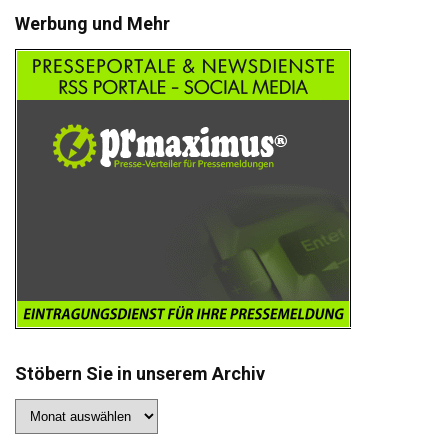
Werbung und Mehr
Stöbern Sie in unserem Archiv
Stöbern
Sie
in