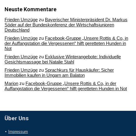
unserem
Archiv
Neuste Kommentare
Frieden Umzüge
zu
Bayerischer Ministerpräsident Dr. Markus
Söder auf der Bundeskonferenz der Wirtschaftsjunioren
Deutschland
Frieden Umzüge
zu
Facebook-Gruppe „Unsere Rottis & Co, in
der Auffangstation die Vergessenen“ hilft geretteten Hunden in
Not
Frieden Umzüge
zu
Exklusive Winterangebote: Individuelle
Gesichtsmassage bei Natalie Stahl
Frieden Umzüge
zu
Sprachkurs für Hauskäufer: Sicher
Immobilien kaufen in Ungarn am Balaton
Marion
zu
Facebook-Gruppe „Unsere Rottis & Co, in der
Auffangstation die Vergessenen“ hilft geretteten Hunden in Not
Über Uns
Impressum