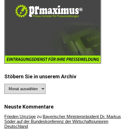
Stöbern Sie in unserem Archiv
Stöbern
Sie
in
unserem
Archiv
Neuste Kommentare
Frieden Umzüge
zu
Bayerischer Ministerpräsident Dr. Markus
Söder auf der Bundeskonferenz der Wirtschaftsjunioren
Deutschland