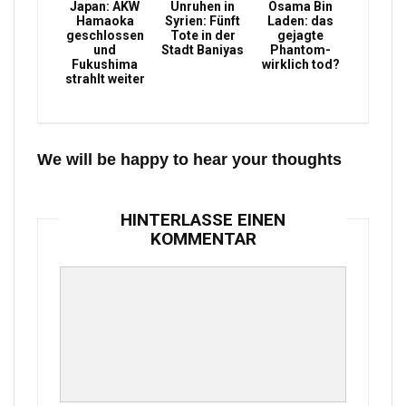
Japan: AKW
Unruhen in
Osama Bin
Hamaoka
Syrien: Fünft
Laden: das
geschlossen
Tote in der
gejagte
und
Stadt Baniyas
Phantom-
Fukushima
wirklich tod?
strahlt weiter
We will be happy to hear your thoughts
HINTERLASSE EINEN
KOMMENTAR