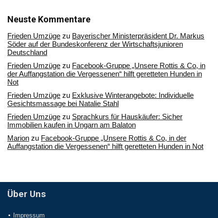
in
unserem
Archiv
Neuste Kommentare
Frieden Umzüge
zu
Bayerischer Ministerpräsident Dr. Markus
Söder auf der Bundeskonferenz der Wirtschaftsjunioren
Deutschland
Frieden Umzüge
zu
Facebook-Gruppe „Unsere Rottis & Co, in
der Auffangstation die Vergessenen“ hilft geretteten Hunden in
Not
Frieden Umzüge
zu
Exklusive Winterangebote: Individuelle
Gesichtsmassage bei Natalie Stahl
Frieden Umzüge
zu
Sprachkurs für Hauskäufer: Sicher
Immobilien kaufen in Ungarn am Balaton
Marion
zu
Facebook-Gruppe „Unsere Rottis & Co, in der
Auffangstation die Vergessenen“ hilft geretteten Hunden in Not
Über Uns
Impressum