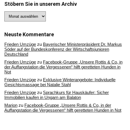
Stöbern Sie in unserem Archiv
Stöbern
Sie
in
unserem
Archiv
Neuste Kommentare
Frieden Umzüge
zu
Bayerischer Ministerpräsident Dr. Markus
Söder auf der Bundeskonferenz der Wirtschaftsjunioren
Deutschland
Frieden Umzüge
zu
Facebook-Gruppe „Unsere Rottis & Co, in
der Auffangstation die Vergessenen“ hilft geretteten Hunden in
Not
Frieden Umzüge
zu
Exklusive Winterangebote: Individuelle
Gesichtsmassage bei Natalie Stahl
Frieden Umzüge
zu
Sprachkurs für Hauskäufer: Sicher
Immobilien kaufen in Ungarn am Balaton
Marion
zu
Facebook-Gruppe „Unsere Rottis & Co, in der
Auffangstation die Vergessenen“ hilft geretteten Hunden in Not