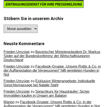
Stöbern Sie in unserem Archiv
Stöbern
Sie
in
unserem
Archiv
Neuste Kommentare
Frieden Umzüge
zu
Bayerischer Ministerpräsident Dr. Markus
Söder auf der Bundeskonferenz der Wirtschaftsjunioren
Deutschland
Frieden Umzüge
zu
Facebook-Gruppe „Unsere Rottis & Co, in
der Auffangstation die Vergessenen“ hilft geretteten Hunden in
Not
Frieden Umzüge
zu
Exklusive Winterangebote: Individuelle
Gesichtsmassage bei Natalie Stahl
Frieden Umzüge
zu
Sprachkurs für Hauskäufer: Sicher
Immobilien kaufen in Ungarn am Balaton
Marion
zu
Facebook-Gruppe „Unsere Rottis & Co, in der
Auffangstation die Vergessenen“ hilft geretteten Hunden in Not