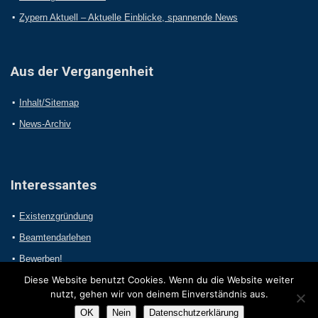
Zypern Aktuell – Aktuelle Einblicke, spannende News
Aus der Vergangenheit
Inhalt/Sitemap
News-Archiv
Interessantes
Existenzgründung
Beamtendarlehen
Bewerben!
Diese Website benutzt Cookies. Wenn du die Website weiter
nutzt, gehen wir von deinem Einverständnis aus.
OK
Nein
Datenschutzerklärung
2017 Online-Presseportal.com. Alle Rechte vorbehalten.