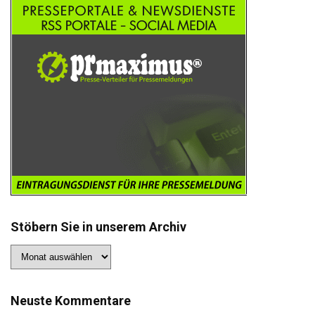
Stöbern Sie in unserem Archiv
Stöbern
Sie
in
unserem
Archiv
Neuste Kommentare