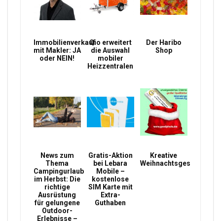
Immobilienverkauf
Qio erweitert
Der Haribo
mit Makler: JA
die Auswahl
Shop
oder NEIN!
mobiler
Heizzentralen
News zum
Gratis-Aktion
Kreative
Thema
bei Lebara
Weihnachtsgeschenke
Campingurlaub
Mobile –
im Herbst: Die
kostenlose
richtige
SIM Karte mit
Ausrüstung
Extra-
für gelungene
Guthaben
Outdoor-
Erlebnisse –