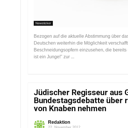
Newsticker
Bezogen auf die aktuelle Abstimmung über da
Deutschen weiterhin die Möglichkeit verschafft
Beschneidungsopfern einzusehen, die bereits d
ist ein Junge!" zur ...
Jüdischer Regisseur aus G
Bundestagsdebatte über 
von Knaben nehmen
Redaktion
22. November 2012