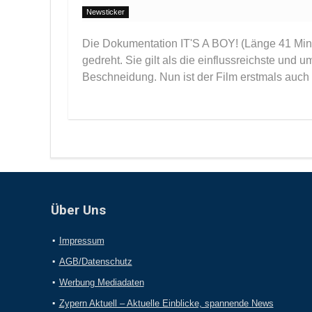
Newsticker
Die Dokumentation IT'S A BOY! (Länge 41 Min
gedreht. Sie gilt als die einflussreichste und 
Beschneidung. Nun ist der Film erstmals auch
Über Uns
Impressum
AGB/Datenschutz
Werbung Mediadaten
Zypern Aktuell – Aktuelle Einblicke, spannende News