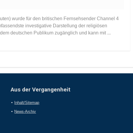
uten) wurde für den britischen Fernsehsender Channel 4
umfassendste investigative Darstellung der religiösen
 dem deutschen Publikum zugänglich und kann mit ...
Aus der Vergangenheit
Inhalt/Sitemap
News-Archiv