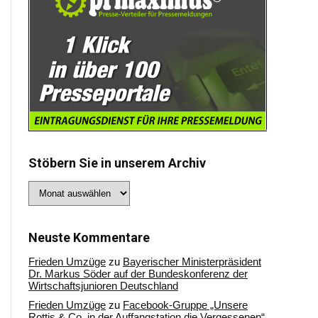
Stöbern Sie in unserem Archiv
Stöbern
Sie
in
unserem
Archiv
Neuste Kommentare
Frieden Umzüge
zu
Bayerischer Ministerpräsident
Dr. Markus Söder auf der Bundeskonferenz der
Wirtschaftsjunioren Deutschland
Frieden Umzüge
zu
Facebook-Gruppe „Unsere
Rottis & Co, in der Auffangstation die Vergessenen“