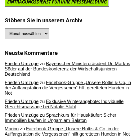
Stöbern Sie in unserem Archiv
Stöbern
Sie
in
unserem
Archiv
Neuste Kommentare
Frieden Umzüge
zu
Bayerischer Ministerpräsident Dr. Markus
Söder auf der Bundeskonferenz der Wirtschaftsjunioren
Deutschland
Frieden Umzüge
zu
Facebook-Gruppe „Unsere Rottis & Co, in
der Auffangstation die Vergessenen“ hilft geretteten Hunden in
Not
Frieden Umzüge
zu
Exklusive Winterangebote: Individuelle
Gesichtsmassage bei Natalie Stahl
Frieden Umzüge
zu
Sprachkurs für Hauskäufer: Sicher
Immobilien kaufen in Ungarn am Balaton
Marion
zu
Facebook-Gruppe „Unsere Rottis & Co, in der
Auffangstation die Vergessenen“ hilft geretteten Hunden in Not