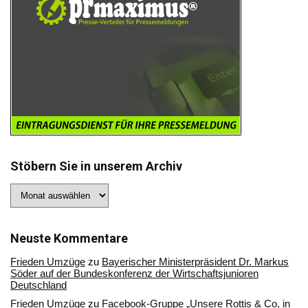
Stöbern Sie in unserem Archiv
Stöbern
Sie
in
unserem
Archiv
Neuste Kommentare
Frieden Umzüge
zu
Bayerischer Ministerpräsident Dr. Markus
Söder auf der Bundeskonferenz der Wirtschaftsjunioren
Deutschland
Frieden Umzüge
zu
Facebook-Gruppe „Unsere Rottis & Co, in