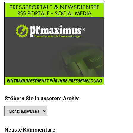
Stöbern Sie in unserem Archiv
Stöbern
Sie
in
unserem
Archiv
Neuste Kommentare