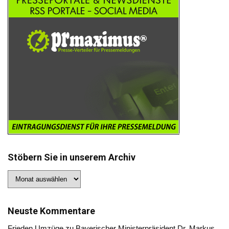
Stöbern Sie in unserem Archiv
Stöbern
Sie
in
unserem
Archiv
Neuste Kommentare
Frieden Umzüge
zu
Bayerischer Ministerpräsident Dr. Markus