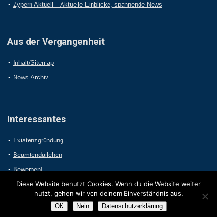
Zypern Aktuell – Aktuelle Einblicke, spannende News
Aus der Vergangenheit
Inhalt/Sitemap
News-Archiv
Interessantes
Existenzgründung
Beamtendarlehen
Bewerben!
Diese Website benutzt Cookies. Wenn du die Website weiter
nutzt, gehen wir von deinem Einverständnis aus.
OK
Nein
Datenschutzerklärung
2017 Online-Presseportal.com. Alle Rechte vorbehalten.