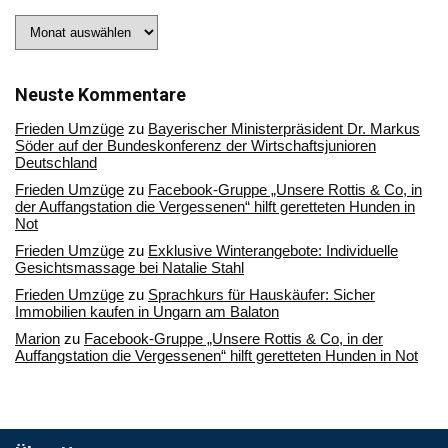
Stöbern
Sie
in
unserem
Archiv
Neuste Kommentare
Frieden Umzüge
zu
Bayerischer Ministerpräsident Dr. Markus
Söder auf der Bundeskonferenz der Wirtschaftsjunioren
Deutschland
Frieden Umzüge
zu
Facebook-Gruppe „Unsere Rottis & Co, in
der Auffangstation die Vergessenen“ hilft geretteten Hunden in
Not
Frieden Umzüge
zu
Exklusive Winterangebote: Individuelle
Gesichtsmassage bei Natalie Stahl
Frieden Umzüge
zu
Sprachkurs für Hauskäufer: Sicher
Immobilien kaufen in Ungarn am Balaton
Marion
zu
Facebook-Gruppe „Unsere Rottis & Co, in der
Auffangstation die Vergessenen“ hilft geretteten Hunden in Not