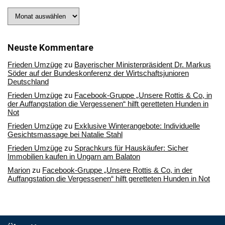
Stöbern
Sie
in
unserem
Archiv
Neuste Kommentare
Frieden Umzüge
zu
Bayerischer Ministerpräsident Dr. Markus
Söder auf der Bundeskonferenz der Wirtschaftsjunioren
Deutschland
Frieden Umzüge
zu
Facebook-Gruppe „Unsere Rottis & Co, in
der Auffangstation die Vergessenen“ hilft geretteten Hunden in
Not
Frieden Umzüge
zu
Exklusive Winterangebote: Individuelle
Gesichtsmassage bei Natalie Stahl
Frieden Umzüge
zu
Sprachkurs für Hauskäufer: Sicher
Immobilien kaufen in Ungarn am Balaton
Marion
zu
Facebook-Gruppe „Unsere Rottis & Co, in der
Auffangstation die Vergessenen“ hilft geretteten Hunden in Not