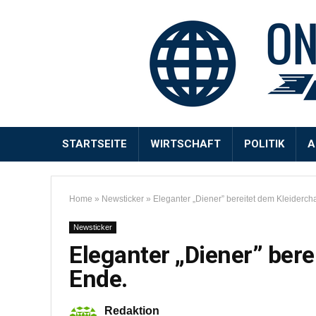
STARTSEITE
WIRTSCHAFT
POLITIK
A
Home
»
Newsticker
»
Eleganter „Diener” bereitet dem Kleiderch
Newsticker
Eleganter „Diener” bere
Ende.
Redaktion