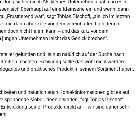
cklung sicher nicht. Als kleines Unternehmen hat man es in
assen sich überhaupt auf eine Kleinserie ein und wenn, dann
„Frustrierend war”, sagt Tobias Bischoff, „als ich im letzten
ser mir dann aber kurz vor dem vereinbarten Liefertermin
gen doch nicht liefern kann – und das kurz vor dem
 jungen Unternehmen leicht das Genick brechen”.
steller gefunden und ist nun natürlich auf der Suche nach
reiben möchten. Schwierig sollte das wohl nicht werden:
legantes und praktisches Produkt in seinem Sortiment haben,
keiten und natürlich auch Kontaktinformationen gibt es auf
re spannende Möbel-Ideen erwarten” fügt Tobias Bischoff
 Entwicklung seiner Produkte direkt an – wir sind daher sehr
en!