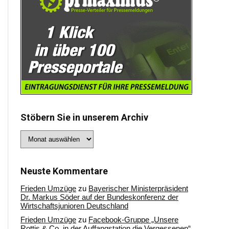
Stöbern Sie in unserem Archiv
Stöbern
Sie
in
unserem
Archiv
Neuste Kommentare
Frieden Umzüge
zu
Bayerischer Ministerpräsident
Dr. Markus Söder auf der Bundeskonferenz der
Wirtschaftsjunioren Deutschland
Frieden Umzüge
zu
Facebook-Gruppe „Unsere
Rottis & Co, in der Auffangstation die Vergessenen“