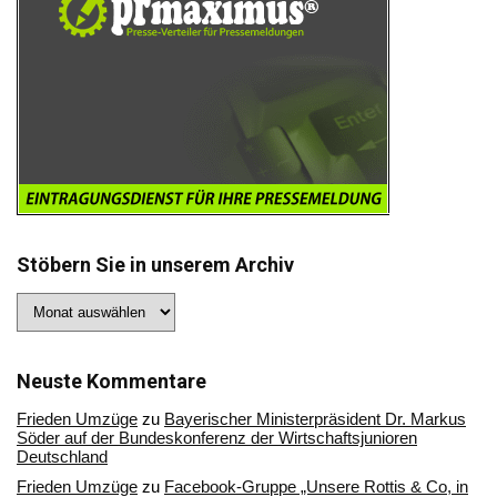
Stöbern Sie in unserem Archiv
Stöbern
Sie
in
unserem
Archiv
Neuste Kommentare
Frieden Umzüge
zu
Bayerischer Ministerpräsident Dr. Markus
Söder auf der Bundeskonferenz der Wirtschaftsjunioren
Deutschland
Frieden Umzüge
zu
Facebook-Gruppe „Unsere Rottis & Co, in