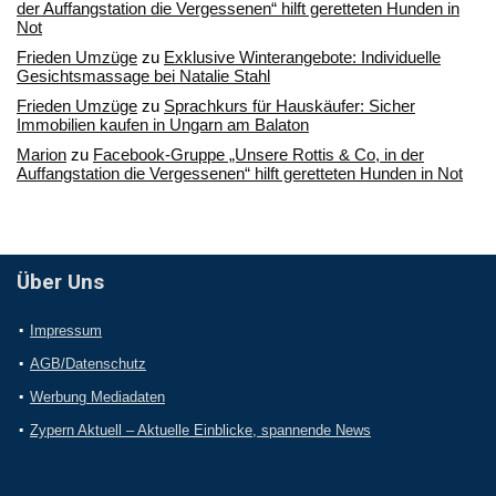
der Auffangstation die Vergessenen“ hilft geretteten Hunden in
Not
Frieden Umzüge
zu
Exklusive Winterangebote: Individuelle
Gesichtsmassage bei Natalie Stahl
Frieden Umzüge
zu
Sprachkurs für Hauskäufer: Sicher
Immobilien kaufen in Ungarn am Balaton
Marion
zu
Facebook-Gruppe „Unsere Rottis & Co, in der
Auffangstation die Vergessenen“ hilft geretteten Hunden in Not
Über Uns
Impressum
AGB/Datenschutz
Werbung Mediadaten
Zypern Aktuell – Aktuelle Einblicke, spannende News