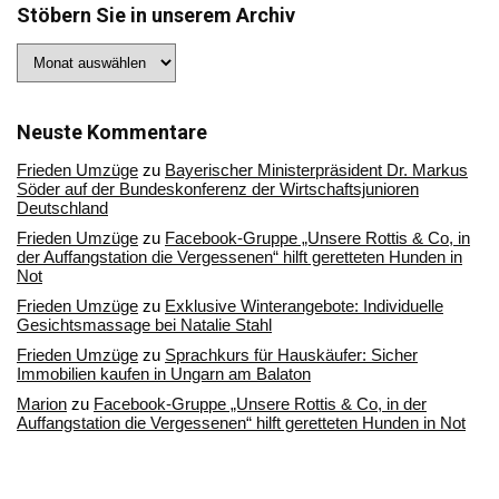
Stöbern Sie in unserem Archiv
Stöbern
Sie
in
unserem
Archiv
Neuste Kommentare
Frieden Umzüge
zu
Bayerischer Ministerpräsident Dr. Markus
Söder auf der Bundeskonferenz der Wirtschaftsjunioren
Deutschland
Frieden Umzüge
zu
Facebook-Gruppe „Unsere Rottis & Co, in
der Auffangstation die Vergessenen“ hilft geretteten Hunden in
Not
Frieden Umzüge
zu
Exklusive Winterangebote: Individuelle
Gesichtsmassage bei Natalie Stahl
Frieden Umzüge
zu
Sprachkurs für Hauskäufer: Sicher
Immobilien kaufen in Ungarn am Balaton
Marion
zu
Facebook-Gruppe „Unsere Rottis & Co, in der
Auffangstation die Vergessenen“ hilft geretteten Hunden in Not