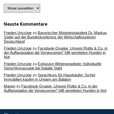
Stöbern
Sie
in
unserem
Archiv
Neuste Kommentare
Frieden Umzüge
zu
Bayerischer Ministerpräsident Dr. Markus
Söder auf der Bundeskonferenz der Wirtschaftsjunioren
Deutschland
Frieden Umzüge
zu
Facebook-Gruppe „Unsere Rottis & Co, in
der Auffangstation die Vergessenen“ hilft geretteten Hunden in
Not
Frieden Umzüge
zu
Exklusive Winterangebote: Individuelle
Gesichtsmassage bei Natalie Stahl
Frieden Umzüge
zu
Sprachkurs für Hauskäufer: Sicher
Immobilien kaufen in Ungarn am Balaton
Marion
zu
Facebook-Gruppe „Unsere Rottis & Co, in der
Auffangstation die Vergessenen“ hilft geretteten Hunden in Not