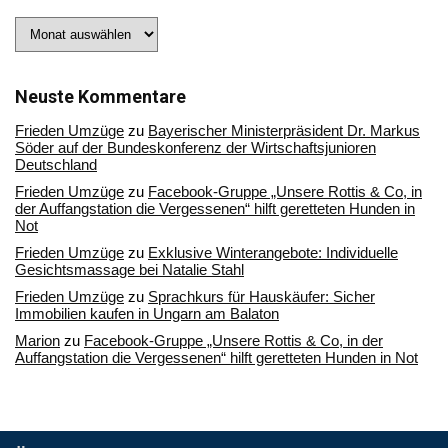
Stöbern
Sie
in
unserem
Archiv
Neuste Kommentare
Frieden Umzüge
zu
Bayerischer Ministerpräsident Dr. Markus
Söder auf der Bundeskonferenz der Wirtschaftsjunioren
Deutschland
Frieden Umzüge
zu
Facebook-Gruppe „Unsere Rottis & Co, in
der Auffangstation die Vergessenen“ hilft geretteten Hunden in
Not
Frieden Umzüge
zu
Exklusive Winterangebote: Individuelle
Gesichtsmassage bei Natalie Stahl
Frieden Umzüge
zu
Sprachkurs für Hauskäufer: Sicher
Immobilien kaufen in Ungarn am Balaton
Marion
zu
Facebook-Gruppe „Unsere Rottis & Co, in der
Auffangstation die Vergessenen“ hilft geretteten Hunden in Not